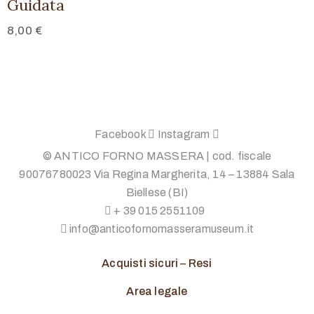
Guidata
8,00
€
Facebook
Instagram
© ANTICO FORNO MASSERA | cod. fiscale
90076780023 Via Regina Margherita, 14 – 13884 Sala
Biellese (BI)
+ 39 015 2551109
info@anticofornomasseramuseum.it
Acquisti sicuri
–
Resi
Area legale