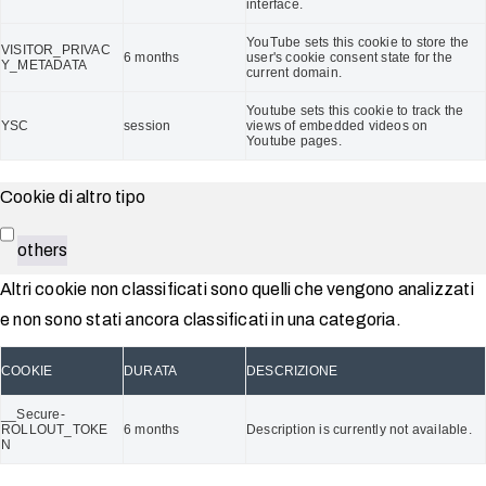
interface.
YouTube sets this cookie to store the
VISITOR_PRIVAC
6 months
user's cookie consent state for the
Y_METADATA
current domain.
Youtube sets this cookie to track the
YSC
session
views of embedded videos on
Youtube pages.
Cookie di altro tipo
others
Altri cookie non classificati sono quelli che vengono analizzati
e non sono stati ancora classificati in una categoria.
COOKIE
DURATA
DESCRIZIONE
__Secure-
ROLLOUT_TOKE
6 months
Description is currently not available.
N