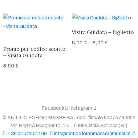
Questo
Visita Guidata – Biglietto
prodotto
6,00
€
–
8,00
€
ha
Promo per codice sconto
più
– Visita Guidata
varianti.
8,00
€
Le
opzioni
possono
essere
scelte
Facebook
Instagram
nella
© ANTICO FORNO MASSERA | cod. fiscale 90076780023
pagina
Via Regina Margherita, 14 – 13884 Sala Biellese (BI)
del
+ 39 015 2551109
info@anticofornomasseramuseum.it