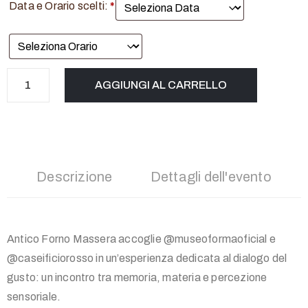
Data e Orario scelti:
*
Evento
AGGIUNGI AL CARRELLO
-
DoppioSenso
-
12/06/2026
quantità
Descrizione
Dettagli dell'evento
Antico Forno Massera accoglie @museoformaoficial e
@caseificiorosso in un’esperienza dedicata al dialogo del
gusto: un incontro tra memoria, materia e percezione
sensoriale.