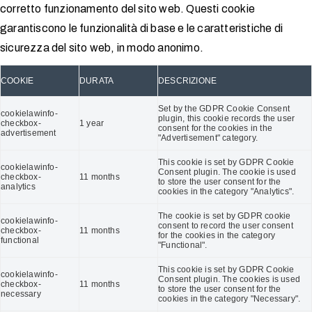
corretto funzionamento del sito web. Questi cookie
garantiscono le funzionalità di base e le caratteristiche di
sicurezza del sito web, in modo anonimo.
COOKIE
DURATA
DESCRIZIONE
Set by the GDPR Cookie Consent
cookielawinfo-
plugin, this cookie records the user
checkbox-
1 year
consent for the cookies in the
advertisement
"Advertisement" category.
This cookie is set by GDPR Cookie
cookielawinfo-
Consent plugin. The cookie is used
checkbox-
11 months
to store the user consent for the
analytics
cookies in the category "Analytics".
The cookie is set by GDPR cookie
cookielawinfo-
consent to record the user consent
checkbox-
11 months
for the cookies in the category
functional
"Functional".
This cookie is set by GDPR Cookie
cookielawinfo-
Consent plugin. The cookies is used
checkbox-
11 months
to store the user consent for the
necessary
cookies in the category "Necessary".