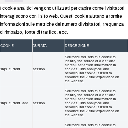
I cookie analitici vengono utilizzati per capire come i visitatori
interagiscono con il sito web. Questi cookie aiutano a fornire
informazioni sulle metriche del numero di visitatori, frequenza
di rimbalzo, fonte di traffico, ecc.
COOKIE
DURATA
DESCRIZIONE
Sourcebuster sets this cookie to
identify the source of a visit and
stores user action information in
sbjs_current
session
cookies. This analytical and
behavioural cookie is used to
enhance the visitor experience on
the website.
Sourcebuster sets this cookie to
identify the source of a visit and
stores user action information in
sbjs_current_add
session
cookies. This analytical and
behavioural cookie is used to
enhance the visitor experience on
the website.
Sourcebuster sets this cookie to