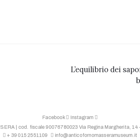
L’equilibrio dei sap
b
Facebook
Instagram
 | cod. fiscale 90076780023 Via Regina Margherita, 14 – 1
+ 39 015 2551109
info@anticofornomasseramuseum.it