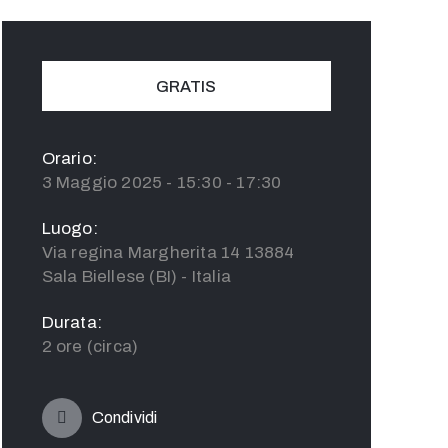
GRATIS
Orario:
3 Maggio 2025 - 15:30 - 17:30
Luogo:
Via regina Margherita 14 13884
Sala Biellese (BI) - Italia
Durata:
2 ore (circa)
Condividi